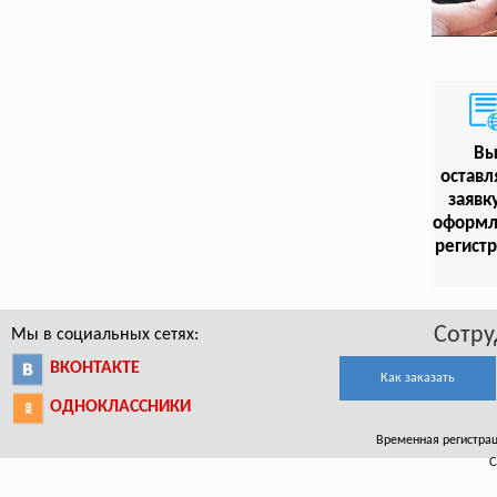
В
оставл
заявк
оформл
регист
Сотру
Мы в социальных сетях:
ВКОНТАКТЕ
Как заказать
ОДНОКЛАССНИКИ
Временная регистрац
С