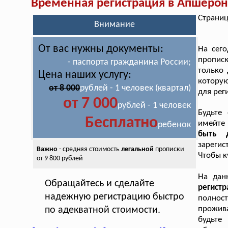
Временная регистрация в Апшерон
Страниц
Внимание
От вас нужны документы:
На сег
прописк
- паспорта гражданина России;
только 
Цена наших услугу:
которую
от 8 000
рублей - 1 человек (квартал)
для рег
от 7 000
рублей - 1 человек
Будьте
Бесплатно
имейте
ребенок
быть 
зарегис
Важно
- средняя стоимость
легальной
прописки
Чтобы к
от 9 800 рублей
На дан
Обращайтесь и сделайте
регист
надежную регистрацию быстро
полнос
прожив
по адекватной стоимости.
будьте