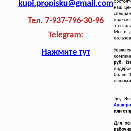
обстоят
kupi.propisku@gmail.com
наш цен
специа
Тел. 7-937-796-30-96
практик
что явл
Мы в д
Telegram:
пользов
Уважаем
Нажмите тут
компан
руб. (з
лидером
более 
нашими 
Тут, В
Апшеро
или отп
Для оф
рабочих