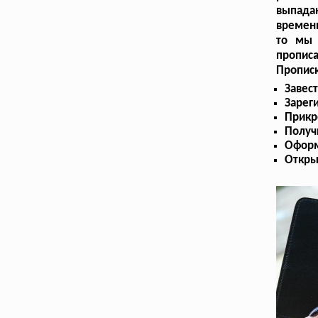
выпад
времен
то мы 
прописа
Прописк
Завес
Зарег
Прикр
Получ
Оформ
Откры